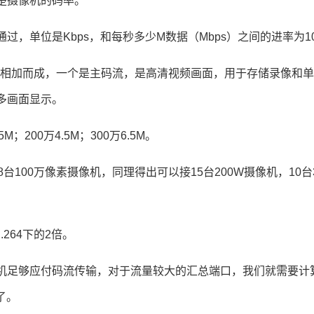
楚摄像机的码率。
，单位是Kbps，和每秒多少M数据（Mbps）之间的进率为10
两部分相加而成，一个是主码流，是高清视频画面，用于存储录像和
多画面显示。
5M；
200万4.5M；
300万6.5M。
5=28台100万像素摄像机，同理得出可以接15台200W摄像机，10台
264下的2倍。
机足够应付码流传输，对于流量较大的汇总端口，我们就需要计
了。